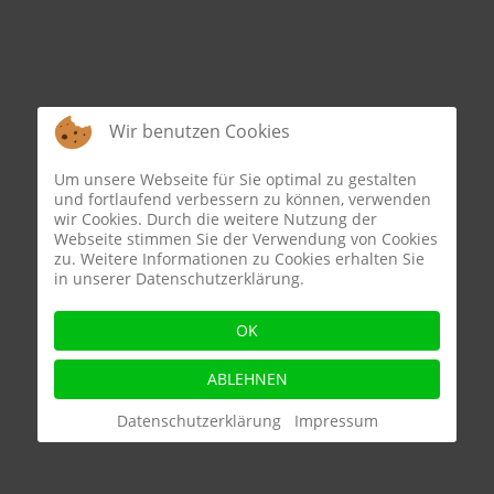
Wir benutzen Cookies
Um unsere Webseite für Sie optimal zu gestalten
und fortlaufend verbessern zu können, verwenden
wir Cookies. Durch die weitere Nutzung der
Webseite stimmen Sie der Verwendung von Cookies
zu. Weitere Informationen zu Cookies erhalten Sie
in unserer Datenschutzerklärung.
OK
ABLEHNEN
Datenschutzerklärung
Impressum