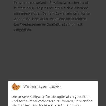
Programm so getauft. Sitzzüngig, krachert und
hintersinnig - so präsentierten sich die beiden
stimmgewaltigen Damen. Es war ein gelungener
Abend, bei dem auch leise Töne nicht fehlten.
Ein Wiedersehen im Spaßettl ist schon fest
eingeplant.
Wir benutzen Cookies
Um unsere Webseite für Sie optimal zu gestalten
und fortlaufend verbessern zu können, verwenden
wir Cookies. Durch die weitere Nutzung der