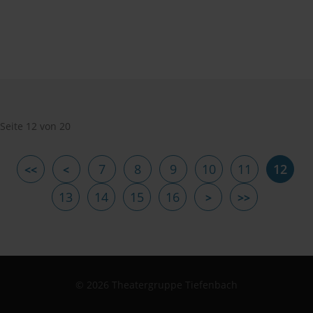
Seite 12 von 20
7
8
9
10
11
12
13
14
15
16
© 2026 Theatergruppe Tiefenbach