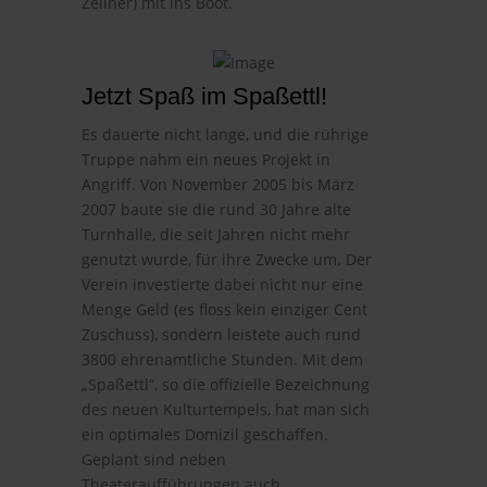
Zellner) mit ins Boot.
Jetzt Spaß im Spaßettl!
Es dauerte nicht lange, und die rührige
Truppe nahm ein neues Projekt in
Angriff. Von November 2005 bis März
2007 baute sie die rund 30 Jahre alte
Turnhalle, die seit Jahren nicht mehr
genutzt wurde, für ihre Zwecke um. Der
Verein investierte dabei nicht nur eine
Menge Geld (es floss kein einziger Cent
Zuschuss), sondern leistete auch rund
3800 ehrenamtliche Stunden. Mit dem
„Spaßettl“, so die offizielle Bezeichnung
des neuen Kulturtempels, hat man sich
ein optimales Domizil geschaffen.
Geplant sind neben
Theateraufführungen auch