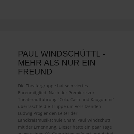
PAUL WINDSCHÜTTL -
MEHR ALS NUR EIN
FREUND
Die Theatergruppe hat sein viertes
Ehrenmitglied: Nach der Premiere zur
Theateraufführung "Cola, Cash und Kaugummi"
überraschte die Truppe um Vorsitzenden
Ludwig Prögler den Leiter der
Landkreismusikschule Cham, Paul Windschüttl,
mit der Ernennung. Dieser hatte ein paar Tage
zuvor seinen 60. Geburtstag gefeiert und dabei