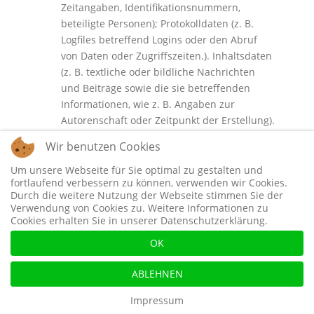
Zeitangaben, Identifikationsnummern,
beteiligte Personen); Protokolldaten (z. B.
Logfiles betreffend Logins oder den Abruf
von Daten oder Zugriffszeiten.). Inhaltsdaten
(z. B. textliche oder bildliche Nachrichten
und Beiträge sowie die sie betreffenden
Informationen, wie z. B. Angaben zur
Autorenschaft oder Zeitpunkt der Erstellung).
Betroffene Personen:
Nutzer (z. B.
Wir benutzen Cookies
Webseitenbesucher, Nutzer von
Onlinediensten).
Um unsere Webseite für Sie optimal zu gestalten und
fortlaufend verbessern zu können, verwenden wir Cookies.
Zwecke der Verarbeitung:
Bereitstellung
Durch die weitere Nutzung der Webseite stimmen Sie der
unseres Onlineangebotes und
Verwendung von Cookies zu. Weitere Informationen zu
Nutzerfreundlichkeit;
Cookies erhalten Sie in unserer Datenschutzerklärung.
Informationstechnische Infrastruktur (Betrieb
OK
und Bereitstellung von
Informationssystemen und technischen
ABLEHNEN
Geräten (Computer, Server etc.)).
Sicherheitsmaßnahmen.
Impressum
Aufbewahrung und Löschung:
Löschung