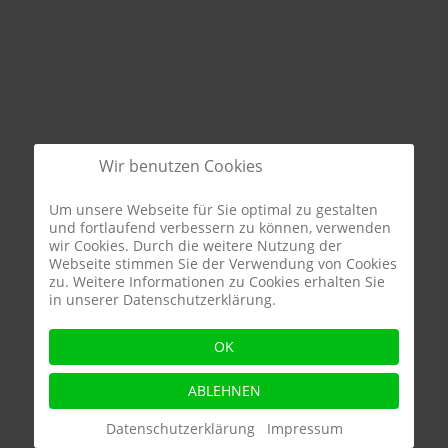
Wir benutzen Cookies
Um unsere Webseite für Sie optimal zu gestalten
und fortlaufend verbessern zu können, verwenden
wir Cookies. Durch die weitere Nutzung der
Webseite stimmen Sie der Verwendung von Cookies
+
zu. Weitere Informationen zu Cookies erhalten Sie
in unserer Datenschutzerklärung.
−
OK
ABLEHNEN
Datenschutzerklärung
Impressum