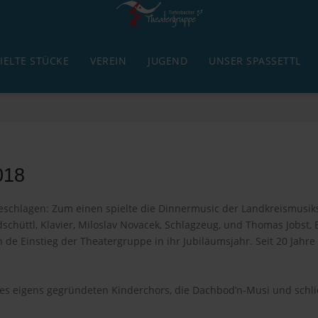
IELTE STÜCKE
VEREIN
JUGEND
UNSER SPASSETTL
018
 geschlagen: Zum einen spielte die Dinnermusic der Landkreismus
ndschüttl, Klavier, Miloslav Novacek, Schlagzeug, und Thomas Jobst,
de Einstieg der Theatergruppe in ihr Jubiläumsjahr. Seit 20 Jahre
des eigens gegründeten Kinderchors, die Dachbod’n-Musi und schli