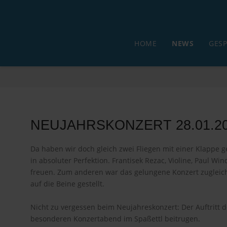
HOME
NEWS
GESP
NEUJAHRSKONZERT 28.01.2
Da haben wir doch gleich zwei Fliegen mit einer Klappe
in absoluter Perfektion. Frantisek Rezac, Violine, Paul Wi
freuen. Zum anderen war das gelungene Konzert zugleich 
auf die Beine gestellt.
Nicht zu vergessen beim Neujahreskonzert: Der Auftritt 
besonderen Konzertabend im Spaßettl beitrugen.