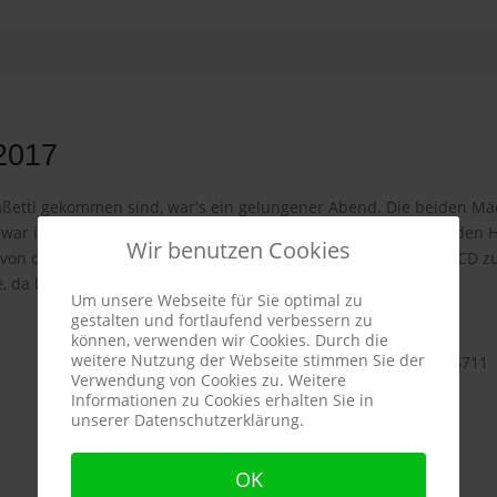
2017
aßettl gekommen sind, war's ein gelungener Abend. Die beiden M
war ihr Programm überschrieben, gefallen hat's allen - auch den H
Wir benutzen Cookies
n den beiden sympathischen Hallertauerinnen eine Gratis-CD zu er
, da blieb kein Auge trocken.
Um unsere Webseite für Sie optimal zu
gestalten und fortlaufend verbessern zu
können, verwenden wir Cookies. Durch die
weitere Nutzung der Webseite stimmen Sie der
Verwendung von Cookies zu. Weitere
Informationen zu Cookies erhalten Sie in
unserer Datenschutzerklärung.
OK