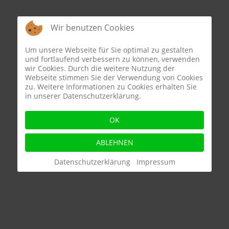
Wir benutzen Cookies
Um unsere Webseite für Sie optimal zu gestalten
und fortlaufend verbessern zu können, verwenden
wir Cookies. Durch die weitere Nutzung der
Webseite stimmen Sie der Verwendung von Cookies
zu. Weitere Informationen zu Cookies erhalten Sie
in unserer Datenschutzerklärung.
OK
ABLEHNEN
Datenschutzerklärung
Impressum