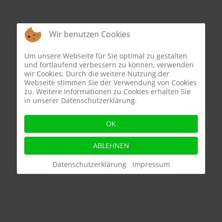
Wir benutzen Cookies
Um unsere Webseite für Sie optimal zu gestalten
und fortlaufend verbessern zu können, verwenden
wir Cookies. Durch die weitere Nutzung der
Webseite stimmen Sie der Verwendung von Cookies
zu. Weitere Informationen zu Cookies erhalten Sie
in unserer Datenschutzerklärung.
OK
ABLEHNEN
Datenschutzerklärung
Impressum