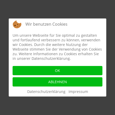
Wir benutzen Cookies
Um unsere Webseite für Sie optimal zu gestalten
und fortlaufend verbessern zu können, verwenden
wir Cookies. Durch die weitere Nutzung der
Webseite stimmen Sie der Verwendung von Cookies
zu. Weitere Informationen zu Cookies erhalten Sie
in unserer Datenschutzerklärung.
OK
ABLEHNEN
Datenschutzerklärung
Impressum